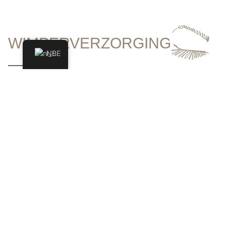
WIMPERVERZORGING
NL
TRANSFORMEER JE LOOK
Wimperverzorging is essentieel voor mensen die hun
wimpers op natuurlijke wijze willen versterken, verlengen
en verfraaien. Onze behandelingen, variërend van
wimperversteviging tot wimperlamineren en -kleuren,
geven je ogen volume en intensiteit zonder de agressie
van valse wimpers. Elke procedure wordt zorgvuldig op
maat gemaakt om de gezondheid van je wimpers te
respecteren en hun esthetische potentieel te
maximaliseren. Laat ons je look transformeren met
verbluffende, langdurige resultaten.
Sublieme wimpers?