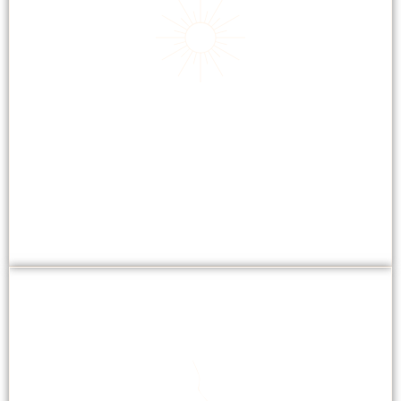
ZONNEBANK
Prestige Bluevision combineert UV- en blauw licht
voor een intense bruining.