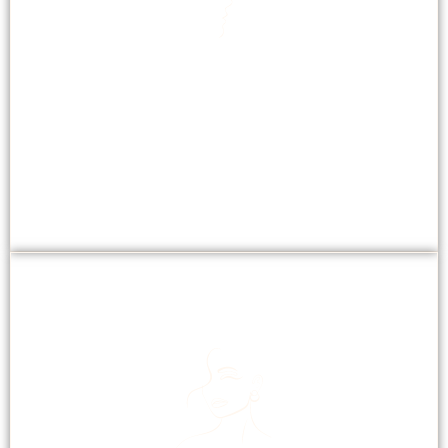
GEZICHTSVERZORGING
Leeftijd, vervuiling, zon, stress, roken: factoren die
de huid verouderen en beschadigen.