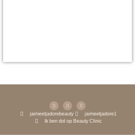
SCHOONHEID
Sublimeer je gezicht: kleur je lippen, definieer je
wenkbrauwen en vergroot je wimpers.
jaimeetjadorebeauty
jaimeetjadore1
Ik ben dol op Beauty Clinic