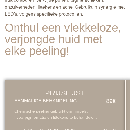
huidcontouren, verwijde poriën, pigmentvlekken,
onzuiverheden, littekens en acne. Gebruikt in synergie met
LED's, volgens specifieke protocollen.
Onthul een vlekkeloze,
verjongde huid met
elke peeling!
PRIJSLIJST
89€
EÉNMALIGE BEHANDELING
Chemische peeling gebruikt om rimpels,
hyperpigmentatie en littekens te behandelen.