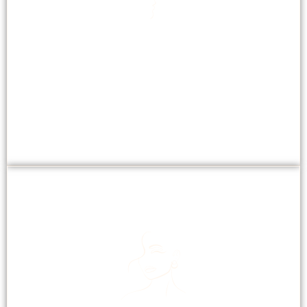
GEZICHTSVERZORGING
Leeftijd, vervuiling, zon, stress, roken: factoren die
de huid verouderen en beschadigen.