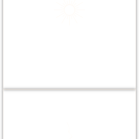
ZONNEBANK
Prestige Bluevision combineert UV- en blauw licht
voor een intense bruining.