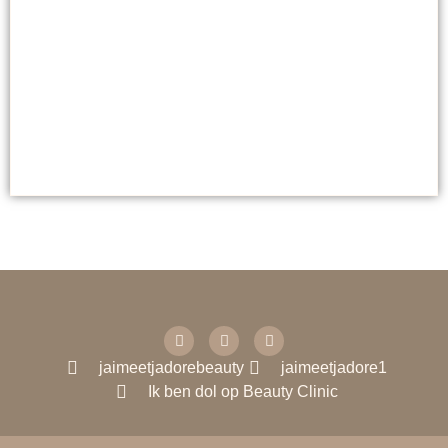
SCHOONHEID
Sublimeer je gezicht: kleur je lippen, definieer je
wenkbrauwen en vergroot je wimpers.
jaimeetjadorebeauty
jaimeetjadore1
Ik ben dol op Beauty Clinic