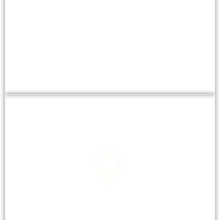
EPILATION
Épilation performante, sans douleur, efficace
immédiatement.
BANC SOLAIRE