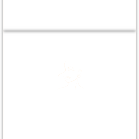
BEAUTY
Sublimez votre visage : lèvres colorées, sourcils
définis, cils magnifiés.